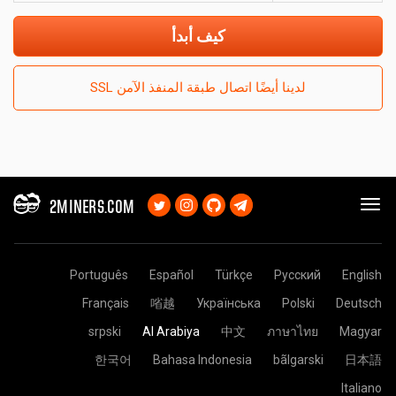
كيف أبدأ
لدينا أيضًا اتصال طبقة المنفذ الآمن SSL
2MINERS.COM
Português
Español
Türkçe
Русский
English
Français
㗂越
Українська
Polski
Deutsch
srpski
Al Arabiya
中文
ภาษาไทย
Magyar
한국어
Bahasa Indonesia
bãlgarski
日本語
Italiano