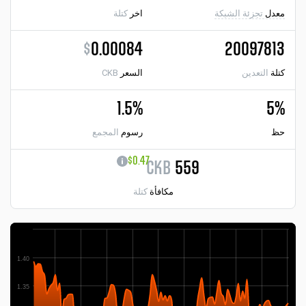
معدل
تجزئة الشبكة
اخر
كتلة
$
0.00084
20097813
كتلة
التعدين
السعر
CKB
1.5%
5%
حظ
رسوم
المجمع
$0.47
CKB
559
مكافأة
كتلة
1.40
1.35