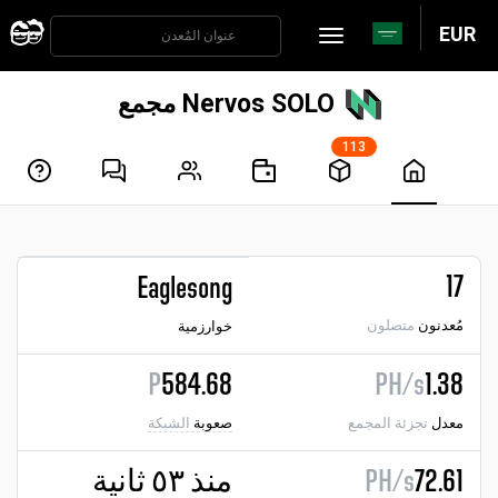
EUR
Nervos SOLO مجمع
113
17
Eaglesong
مُعدنون
متصلون
خوارزمية
P
584.68
PH/s
1.38
معدل
تجزئة المجمع
صعوبة
الشبكة
72.61
PH/s
منذ ٥٣ ثانية