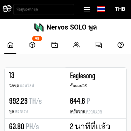
THB
Nervos SOLO พูล
98
13
Eaglesong
นักขุด
ออนไลน์
ขั้นตอนวิธี
992.23
TH/s
644.6
P
พูล
แฮชเรท
เครือข่าย
ความยาก
63.80
PH/s
2 นาทีที่แล้ว