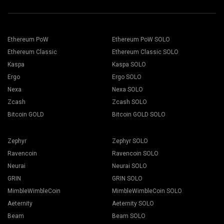
Ethereum PoW
Ethereum PoW SOLO
Ethereum Classic
Ethereum Classic SOLO
Kaspa
Kaspa SOLO
Ergo
Ergo SOLO
Nexa
Nexa SOLO
Zcash
Zcash SOLO
Bitcoin GOLD
Bitcoin GOLD SOLO
Zephyr
Zephyr SOLO
Ravencoin
Ravencoin SOLO
Neurai
Neurai SOLO
GRIN
GRIN SOLO
MimbleWimbleCoin
MimbleWimbleCoin SOLO
Aeternity
Aeternity SOLO
Beam
Beam SOLO