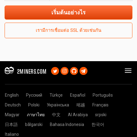
เริ่มต้นอย่างไร
เรามีการเชื่อมต่อ SSL ด้วยเช่นกัน
2MINERS.COM
English
Русский
Türkçe
Español
Português
Deutsch
Polski
Українська
㗂越
Français
Magyar
ภาษาไทย
中文
Al Arabiya
srpski
日本語
bãlgarski
Bahasa Indonesia
한국어
Italiano