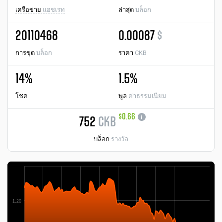
เครือข่าย
แฮชเรท
ล่าสุด
บล็อก
20110468
0.00087
$
การขุด
บล็อก
ราคา
CKB
14%
1.5%
โชค
พูล
ค่าธรรมเนียม
$0.66
752
CKB
บล็อก
รางวัล
1.20