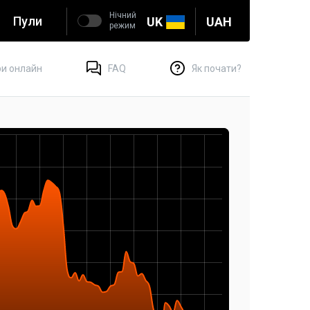
Нічний
Пули
UK
UAH
режим
и онлайн
FAQ
Як почати?