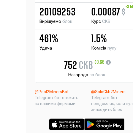
+3.
20109253
0.00087
$
Вирішуємо
блок
Курс
CKB
461%
1.5%
Удача
Комісія
пулу
$0.66
752
CKB
Нагорода
за блок
@Pool2MinersBot
@SoloCkb2Miners
Telegram-бот стежить
Telegram-бот
за вашими фермами
повідомляє, коли пул
знаходить блок