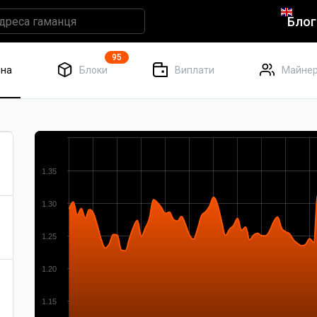
Блог
95
вна
Блоки
Виплати
Майнер
1.35
1.30
1.25
1.20
1.15