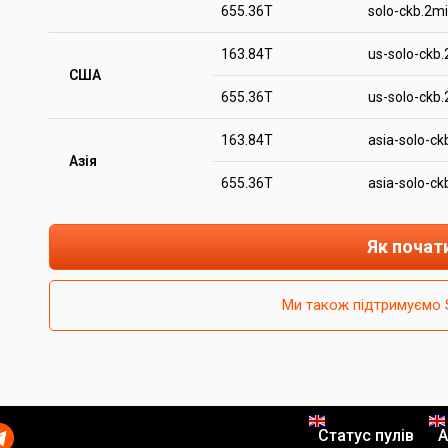
655.36T
solo-ckb.2m
163.84T
us-solo-ckb
США
655.36T
us-solo-ckb
163.84T
asia-solo-c
Азія
655.36T
asia-solo-c
Як почат
Ми також підтримуємо 
Статус пулів
A