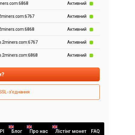
iners.com:6868
Активний
.2miners.com:6767
Активний
.2miners.com:6868
Активний
kb.2miners.com:6767
Активний
kb.2miners.com:6868
Активний
и?
SSL-з'єднання
PI
Блог
Про нас
Лістінг монет
FAQ