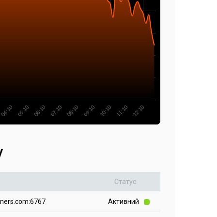
08:10
07:10
06:10
05:10
04:10
12:10
11:10
10:10
09:10
у
Статус
iners.com:6767
Активний