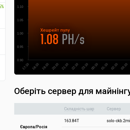
55%
1.10
1.05
Хешрейт
пулу
1.00
1.08
PH/s
0.95
0.90
19:10
18:10
17:10
03:10
02:10
01:10
00:10
23:10
22:10
21:10
20:10
Оберіть сервер для майнінг
Складність шар
Сервер
163.84T
solo-ckb.2m
Європа/Росія