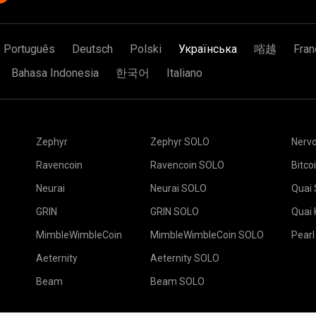
Português
Deutsch
Polski
Українська
㗂越
Fran
Bahasa Indonesia
한국어
Italiano
Zephyr
Zephyr SOLO
Nerv
Ravencoin
Ravencoin SOLO
Bitco
Neurai
Neurai SOLO
Quai
GRIN
GRIN SOLO
Quai
MimbleWimbleCoin
MimbleWimbleCoin SOLO
Pearl
Aeternity
Aeternity SOLO
Beam
Beam SOLO