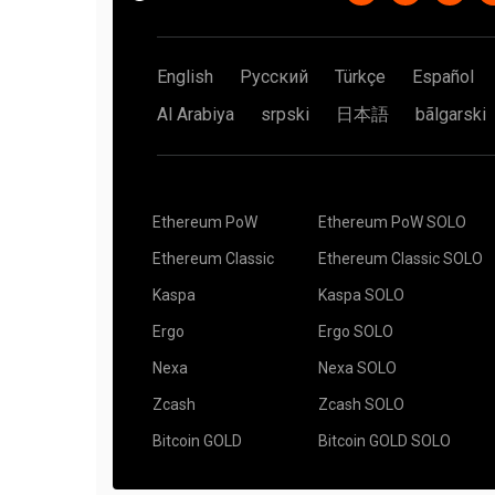
English
Русский
Türkçe
Español
Al Arabiya
srpski
日本語
bãlgarski
Ethereum PoW
Ethereum PoW SOLO
Ethereum Classic
Ethereum Classic SOLO
Kaspa
Kaspa SOLO
Ergo
Ergo SOLO
Nexa
Nexa SOLO
Zcash
Zcash SOLO
Bitcoin GOLD
Bitcoin GOLD SOLO