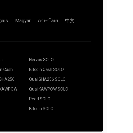
çais
Magyar
ภาษาไทย
中文
os
Nervos SOLO
in Cash
Bitcoin Cash SOLO
 SHA256
Quai SHA256 SOLO
 KAWPOW
Quai KAWPOW SOLO
Pearl SOLO
Bitcoin SOLO