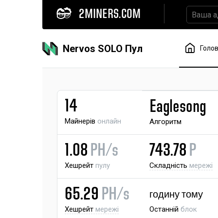
2MINERS.COM
Nervos SOLO Пул
Голо
14
Eaglesong
Майнерів
онлайн
Алгоритм
1.08
PH/s
743.78
P
Хешрейт
пулу
Складність
мережі
65.29
PH/s
годину тому
Хешрейт
мережі
Останній
блок