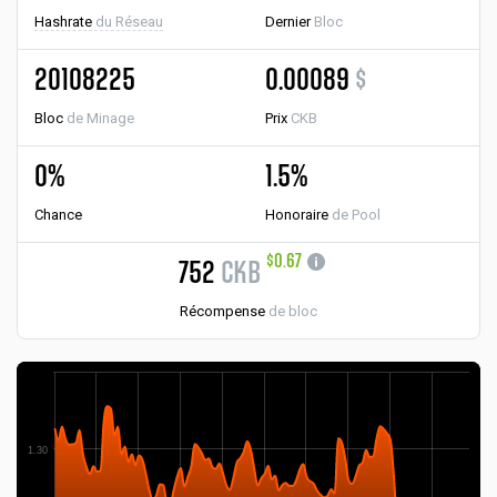
Hashrate
du Réseau
Dernier
Bloc
20108225
0.00089
$
Bloc
de Minage
Prix
CKB
0%
1.5%
Chance
Honoraire
de Pool
$0.67
752
CKB
Récompense
de bloc
1.30