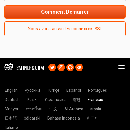
Comment Démarrer
Nous avons aussi des connexions SSL
2MINERS.COM
English
Русский
Türkçe
Español
Português
Deutsch
Polski
Українська
㗂越
Français
Magyar
ภาษาไทย
中文
Al Arabiya
srpski
日本語
bãlgarski
Bahasa Indonesia
한국어
Italiano