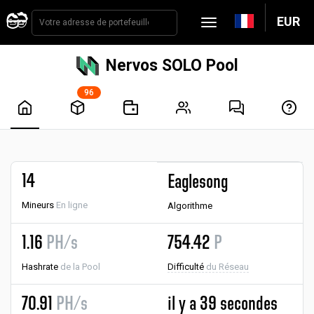
EUR
Nervos SOLO Pool
96
14
Eaglesong
Mineurs
En ligne
Algorithme
1.16
PH/s
754.42
P
Hashrate
de la Pool
Difficulté
du Réseau
70.91
PH/s
il y a 39 secondes