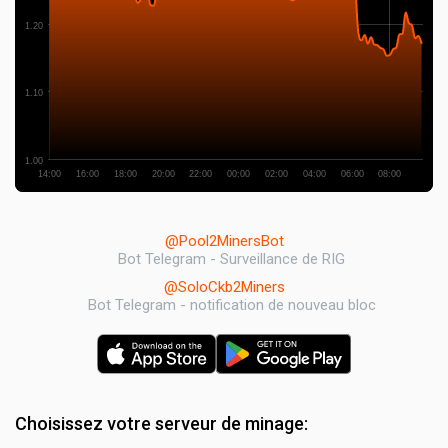
1.20
1.10
1.00
14:00
16:00
18:00
20:00
22:00
00:00
02:00
04:00
06:00
08:00
@Pool2MinersBot
Bot Telegram - Surveillance de RIG
@SoloCkb2Miners
Bot Telegram - notification de nouveau bloc
Choisissez votre serveur de minage: