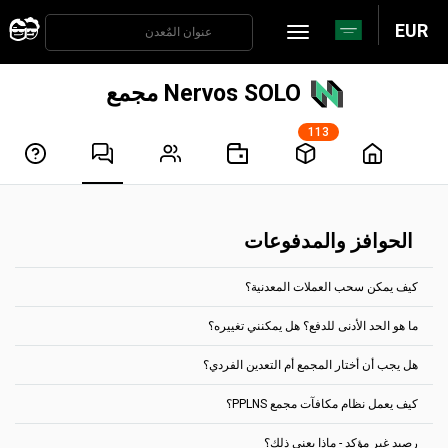
EUR
Nervos SOLO مجمع
113
الحوافز والمدفوعات
كيف يمكن سحب العملات المعدنية؟
ما هو الحد الأدنى للدفع؟ هل يمكنني تغييره؟
تتم معالجة المدفوعات تلقائيًا كل ساعتين. للحصول على الأرباح، يجب أن
تصل إلى الحد المسموح له للدفع، بالنسبة لمعظم العملات، يمكنك تعيينها
هل يجب أن أختار المجمع أم التعدين الفردي؟
في علامة التبويب "إعدادات الحساب".
من خلال الصفحة الرئيسية، يظهر الحد الأدنى للدفع لكل مجموعة عملات.
ما هو الحد الأدنى للدفع؟ هل يمكنني تغييره؟
على سبيل المثال، بالنسبة لمجمع تعدين Ethereum Classic، يكون الحد
كيف يعمل نظام مكافآت مجمع PPLNS؟
اختر تجمعاُ بشكل افتراضي.
الأدنى للدفع هو 0.1 ETC.
لا يجوز دفع أي مكافآت متراكمة عن طريق عنوان عملة مشفرة معين، إلا إلى
انتقل إلى الفردي فقط في حالة ما إذا كان لديك ما يكفي من قوة التجزئة،
هذا العنوان المحدد. كما لا يمكن دمج أرصدة المحفظة.
رصيد غير مؤكد - ماذا يعني ذلك؟
وكنتَ على دراية بعمل التعدين الفردي.