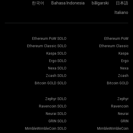
كل شيء جاهز تماماً، وجهاز التعدين الخاص بك، يقوم بالتعدين في
한국어
Bahasa Indonesia
bãlgarski
日本語
مجمع 2Miners.
الصق عنوان محفظتك في حقل العنوان واكتب اسمها في حقل
Italiano
اختر برنامج التعدين المناسب. يمكن العثور على برنامج التعدين
الاسم أدناه. اضغط على زر إنشاء.
الموصى به، من خلال صفحة "
كيف أبدأ
". اضغط على زر حفظ.
اختر مجمع التعدين 2Miners،عندما تظهر النافذة المنبثقة، حدد
انتقل إلى علامة التبويب "العمال".
أقرب خادم إليك. الموقع الافتراضي لأوروبا هو الاتحاد الأوروبي.
حدد أجهزة التعدين واضغط على زر التعدين.
Ethereum PoW SOLO
Ethereum PoW
Ethereum Classic SOLO
Ethereum Classic
Kaspa SOLO
Kaspa
Ergo SOLO
Ergo
اختر المحفظة، والعملة، والمُعدن من أسفل القائمة.
Nexa SOLO
Nexa
Zcash SOLO
Zcash
Bitcoin GOLD SOLO
Bitcoin GOLD
اضغط على زر تطبيق على الكل لبدء التعدين.
Zephyr SOLO
Zephyr
Ravencoin SOLO
Ravencoin
Neurai SOLO
Neurai
GRIN SOLO
GRIN
MimbleWimbleCoin SOLO
MimbleWimbleCoin