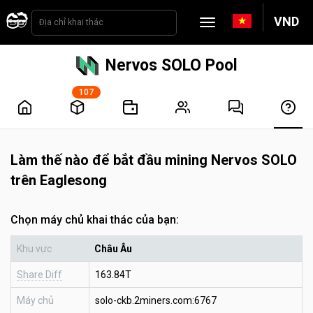
VND
Nervos SOLO Pool
107
Làm thế nào để bắt đầu mining Nervos SOLO
trên Eaglesong
Chọn máy chủ khai thác của bạn:
Khu vực
Châu Âu
Share Diff
163.84T
Máy chủ
solo-ckb.2miners.com:6767