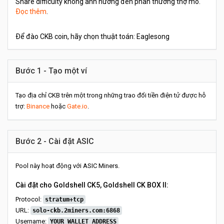
Share difficulty không ảnh hưởng đến phần thưởng thợ mỏ.
Đọc thêm
.
Để đào CKB coin, hãy chọn thuật toán: Eaglesong
Bước 1 - Tạo một ví
Tạo địa chỉ CKB trên một trong những trao đổi tiền điện tử được hỗ
trợ:
Binance
hoặc
Gate.io
.
Bước 2 - Cài đặt ASIC
Pool này hoạt động với ASIC Miners.
Cài đặt cho Goldshell CK5, Goldshell CK BOX II:
Protocol:
stratum+tcp
URL:
solo-ckb.2miners.com:6868
Username:
YOUR_WALLET_ADDRESS