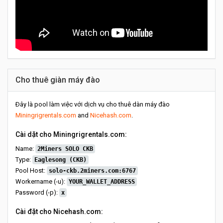
Cho thuê giàn máy đào
Đây là pool làm việc với dịch vụ cho thuê dàn máy đào
Miningrigrentals.com
and
Nicehash.com
.
Cài dặt cho Miningrigrentals.com:
Name:
2Miners SOLO CKB
Type:
Eaglesong (CKB)
Pool Host:
solo-ckb.2miners.com:6767
Workername (-u):
YOUR_WALLET_ADDRESS
Password (-p):
x
Cài đặt cho Nicehash.com: