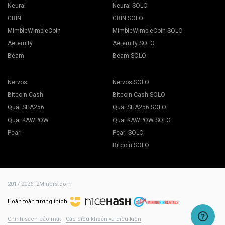
Neurai
Neurai SOLO
GRIN
GRIN SOLO
MimbleWimbleCoin
MimbleWimbleCoin SOLO
Aeternity
Aeternity SOLO
Beam
Beam SOLO
Nervos
Nervos SOLO
Bitcoin Cash
Bitcoin Cash SOLO
Quai SHA256
Quai SHA256 SOLO
Quai KAWPOW
Quai KAWPOW SOLO
Pearl
Pearl SOLO
Bitcoin SOLO
2017-2026,
2Miners.com
Hoàn toàn tương thích
Chính sách bảo mật
Các điều khoản và điều kiện