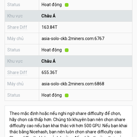
Status
Hoạt động
Khu vực
Châu Á
Share Diff
163.84T
Máy chủ
asia-solo-ckb.2miners.com:6767
Status
Hoạt động
Khu vực
Châu Á
Share Diff
655.36T
Máy chủ
asia-solo-ckb.2miners.com:6868
Status
Hoạt động
Theo mặc định hoặc nếu nghi ngờ share difficulty để chọn,
hãy chọn cái thấp hơn. Chúng tôi khuyên bạn nên chọn share
difficulty cao nếu bạn khai thác với hơn 500 GPU. Nếu bạn khai
thác bằng Nicehash, bạn nên luôn chọn share difficulty cao.