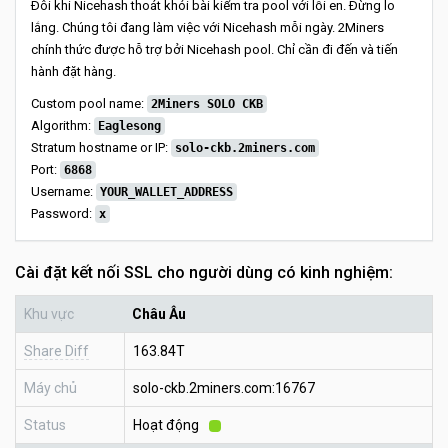
Đôi khi Nicehash thoát khỏi bài kiểm tra pool với lỗi en. Đừng lo
lắng. Chúng tôi đang làm việc với Nicehash mỗi ngày. 2Miners
chính thức được hỗ trợ bởi Nicehash pool. Chỉ cần đi đến và tiến
hành đặt hàng.
Custom pool name:
2Miners SOLO CKB
Algorithm:
Eaglesong
Stratum hostname or IP:
solo-ckb.2miners.com
Port:
6868
Username:
YOUR_WALLET_ADDRESS
Password:
x
Cài đặt kết nối SSL cho người dùng có kinh nghiệm:
Khu vực
Châu Âu
Share Diff
163.84T
Máy chủ
solo-ckb.2miners.com:16767
Status
Hoạt động