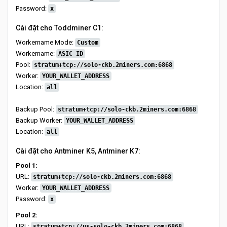
Password:
x
Cài đặt cho Toddminer C1:
Workername Mode:
Custom
Workername:
ASIC_ID
Pool:
stratum+tcp://solo-ckb.2miners.com:6868
Worker:
YOUR_WALLET_ADDRESS
Location:
all
Backup Pool:
stratum+tcp://solo-ckb.2miners.com:6868
Backup Worker:
YOUR_WALLET_ADDRESS
Location:
all
Cài đặt cho Antminer K5, Antminer K7:
Pool 1:
URL:
stratum+tcp://solo-ckb.2miners.com:6868
Worker:
YOUR_WALLET_ADDRESS
Password:
x
Pool 2:
URL:
stratum+tcp://us-solo-ckb.2miners.com:6868