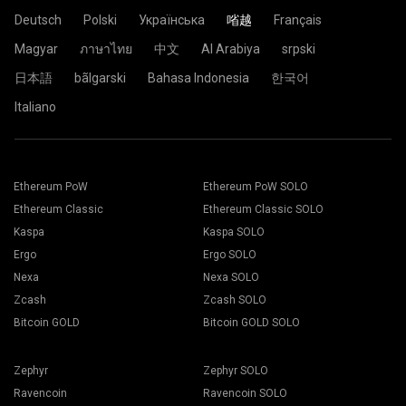
Deutsch
Polski
Українська
㗂越
Français
Magyar
ภาษาไทย
中文
Al Arabiya
srpski
日本語
bãlgarski
Bahasa Indonesia
한국어
Italiano
Ethereum PoW
Ethereum PoW SOLO
Ethereum Classic
Ethereum Classic SOLO
Kaspa
Kaspa SOLO
Ergo
Ergo SOLO
Nexa
Nexa SOLO
Zcash
Zcash SOLO
Bitcoin GOLD
Bitcoin GOLD SOLO
Zephyr
Zephyr SOLO
Ravencoin
Ravencoin SOLO