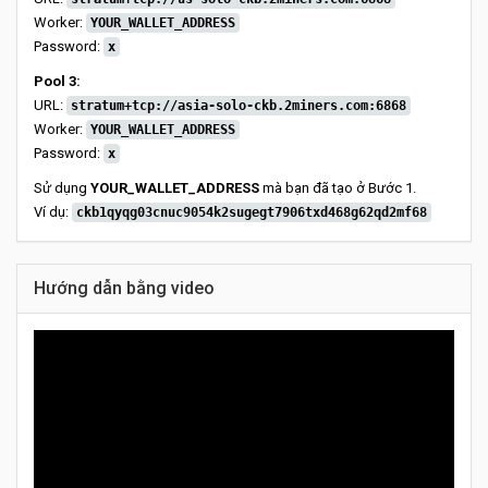
Worker:
YOUR_WALLET_ADDRESS
Password:
x
Pool 3:
URL:
stratum+tcp://asia-solo-ckb.2miners.com:6868
Worker:
YOUR_WALLET_ADDRESS
Password:
x
Sử dụng
YOUR_WALLET_ADDRESS
mà bạn đã tạo ở Bước 1.
Ví dụ:
ckb1qyqg03cnuc9054k2sugegt7906txd468g62qd2mf68
Hướng dẫn bằng video