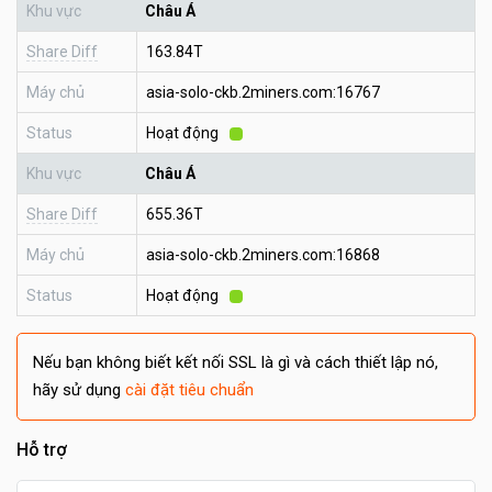
Khu vực
Châu Á
Share Diff
163.84T
Máy chủ
asia-solo-ckb.2miners.com:16767
Status
Hoạt động
Khu vực
Châu Á
Share Diff
655.36T
Máy chủ
asia-solo-ckb.2miners.com:16868
Status
Hoạt động
Nếu bạn không biết kết nối SSL là gì và cách thiết lập nó,
hãy sử dụng
cài đặt tiêu chuẩn
Hỗ trợ