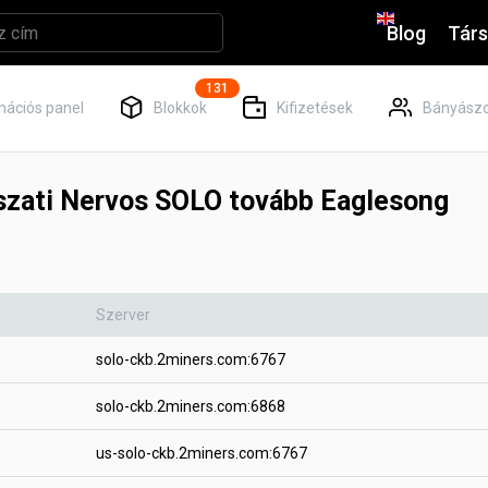
Blog
Társ
131
mációs panel
Blokkok
Kifizetések
Bányászo
szati Nervos SOLO tovább Eaglesong
Szerver
solo-ckb.2miners.com:6767
solo-ckb.2miners.com:6868
us-solo-ckb.2miners.com:6767