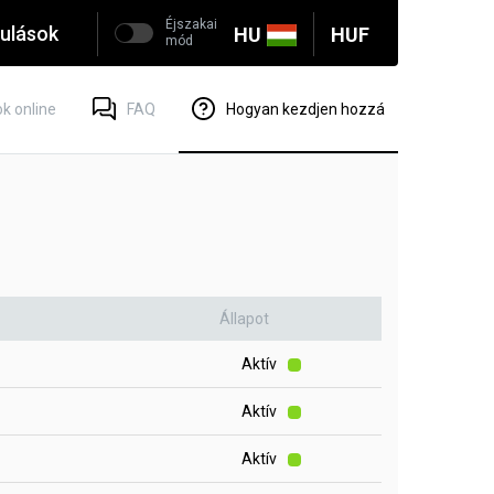
Éjszakai
ulások
HU
HUF
mód
k online
FAQ
Hogyan kezdjen hozzá
Állapot
Aktív
Aktív
Aktív