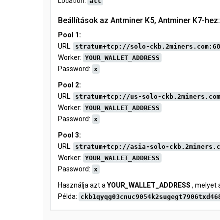
Location:
all
Beállítások az Antminer K5, Antminer K7-hez:
Pool 1:
URL:
stratum+tcp://solo-ckb.2miners.com:6
Worker:
YOUR_WALLET_ADDRESS
Password:
x
Pool 2:
URL:
stratum+tcp://us-solo-ckb.2miners.co
Worker:
YOUR_WALLET_ADDRESS
Password:
x
Pool 3:
URL:
stratum+tcp://asia-solo-ckb.2miners.
Worker:
YOUR_WALLET_ADDRESS
Password:
x
Használja azt a
YOUR_WALLET_ADDRESS
, melyet 
Példa:
ckb1qyqg03cnuc9054k2sugegt7906txd46