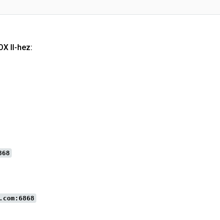
X II-hez:
868
.com:6868