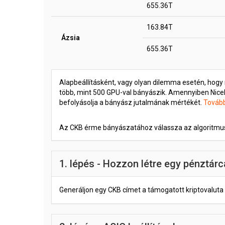
655.36T
163.84T
Ázsia
655.36T
Alapbeállításként, vagy olyan dilemma esetén, hog
több, mint 500 GPU-val bányászik. Amennyiben Nic
befolyásolja a bányász jutalmának mértékét.
Tovább
Az CKB érme bányászatához válassza az algoritmus
1. lépés - Hozzon létre egy pénztárc
Generáljon egy CKB címet a támogatott kriptovaluta