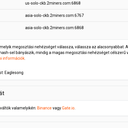
us-solo-ckb.2miners.com:6868
asia-solo-ckb.2miners.com:6767
asia-solo-ckb.2miners.com:6868
y melyik megosztási nehézséget válassza, válassza az alacsonyabbat. 
ehash-sel bányászik, mindig a magas megosztási nehézséget célszerű
i információk
.
t: Eaglesong
át
 váltók valamelyikén:
Binance
vagy
Gate.io
.