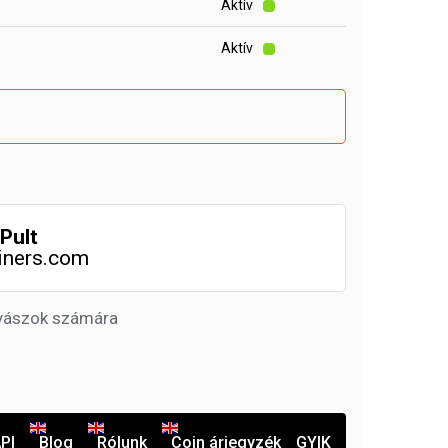
Aktív
Aktív
Pult
iners.com
nyászok számára
PI
Blog
Rólunk
Coin árjegyzék
GYIK