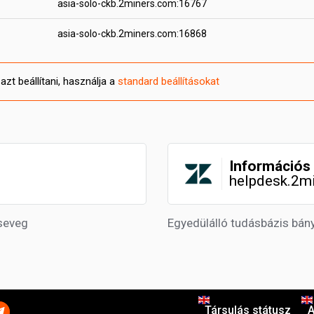
asia-solo-ckb.2miners.com:16767
asia-solo-ckb.2miners.com:16868
zt beállítani, használja a
standard beállításokat
Információs 
helpdesk.2m
seveg
Egyedülálló tudásbázis bá
Társulás státusz
A