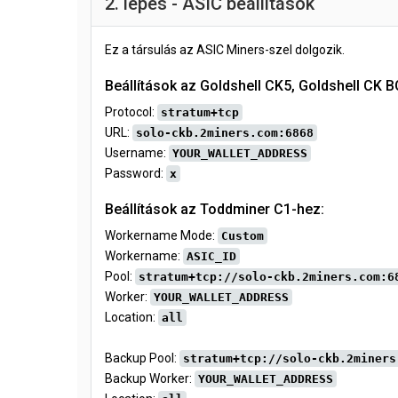
2. lépés - ASIC beállítások
Ez a társulás az ASIC Miners-szel dolgozik.
Beállítások az Goldshell CK5, Goldshell CK BO
Protocol:
stratum+tcp
URL:
solo-ckb.2miners.com:6868
Username:
YOUR_WALLET_ADDRESS
Password:
x
Beállítások az Toddminer C1-hez:
Workername Mode:
Custom
Workername:
ASIC_ID
Pool:
stratum+tcp://solo-ckb.2miners.com:6
Worker:
YOUR_WALLET_ADDRESS
Location:
all
Backup Pool:
stratum+tcp://solo-ckb.2miners
Backup Worker:
YOUR_WALLET_ADDRESS