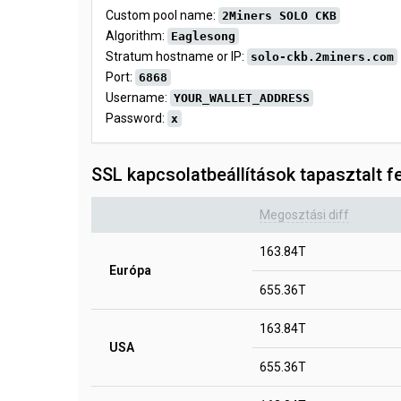
Custom pool name:
2Miners SOLO CKB
Algorithm:
Eaglesong
Stratum hostname or IP:
solo-ckb.2miners.com
Port:
6868
Username:
YOUR_WALLET_ADDRESS
Password:
x
SSL kapcsolatbeállítások tapasztalt 
Megosztási diff
163.84T
Európa
655.36T
163.84T
USA
655.36T