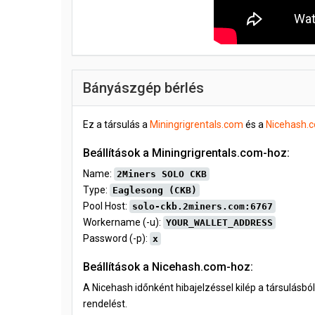
Bányászgép bérlés
Ez a társulás a
Miningrigrentals.com
és a
Nicehash.
Beállítások a Miningrigrentals.com-hoz:
Name:
2Miners SOLO CKB
Type:
Eaglesong (CKB)
Pool Host:
solo-ckb.2miners.com:6767
Workername (-u):
YOUR_WALLET_ADDRESS
Password (-p):
x
Beállítások a Nicehash.com-hoz:
A Nicehash időnként hibajelzéssel kilép a társulásb
rendelést.