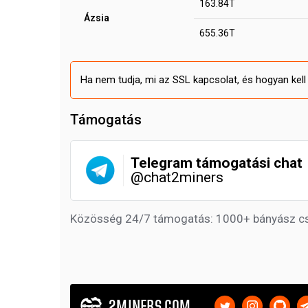
163.84T
Ázsia
655.36T
Ha nem tudja, mi az SSL kapcsolat, és hogyan kell a
Támogatás
Telegram támogatási chat
@chat2miners
Közösség 24/7 támogatás: 1000+ bányász c
2MINERS.COM