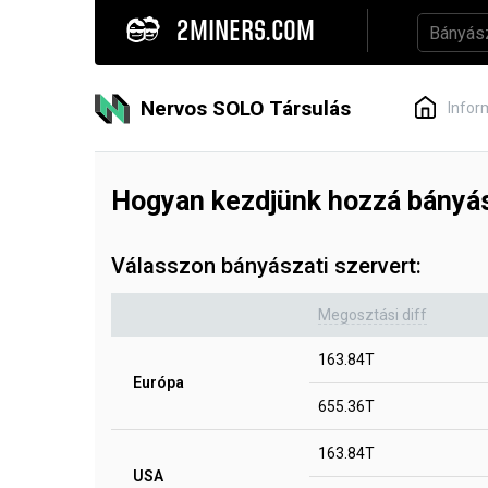
2MINERS.COM
Nervos SOLO Társulás
Infor
Hogyan kezdjünk hozzá bányá
Válasszon bányászati szervert:
Megosztási diff
163.84T
Európa
655.36T
163.84T
USA