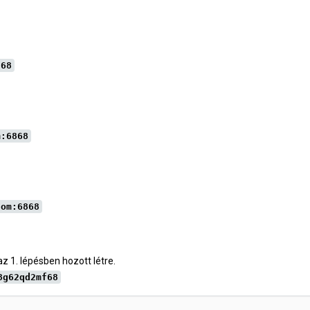
868
m:6868
com:6868
az 1. lépésben hozott létre.
8g62qd2mf68