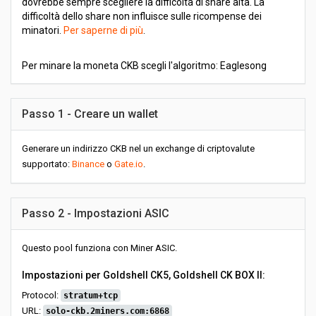
dovrebbe sempre scegliere la difficoltà di share alta. La
difficoltà dello share non influisce sulle ricompense dei
minatori.
Per saperne di più
.
Per minare la moneta CKB scegli l'algoritmo: Eaglesong
Passo 1 - Creare un wallet
Generare un indirizzo CKB nel un exchange di criptovalute
supportato:
Binance
o
Gate.io
.
Passo 2 - Impostazioni ASIC
Questo pool funziona con Miner ASIC.
Impostazioni per Goldshell CK5, Goldshell CK BOX II:
Protocol:
stratum+tcp
URL:
solo-ckb.2miners.com:6868