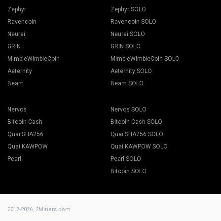
Zephyr
Zephyr SOLO
Ravencoin
Ravencoin SOLO
Neurai
Neurai SOLO
GRIN
GRIN SOLO
MimbleWimbleCoin
MimbleWimbleCoin SOLO
Aeternity
Aeternity SOLO
Beam
Beam SOLO
Nervos
Nervos SOLO
Bitcoin Cash
Bitcoin Cash SOLO
Quai SHA256
Quai SHA256 SOLO
Quai KAWPOW
Quai KAWPOW SOLO
Pearl
Pearl SOLO
Bitcoin SOLO
2017-2026,
2Miners.com