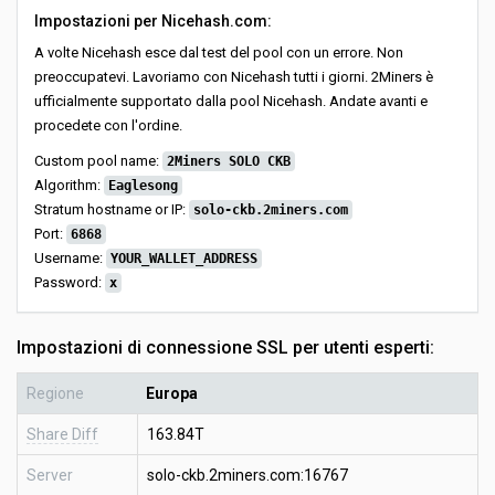
Impostazioni per Nicehash.com:
A volte Nicehash esce dal test del pool con un errore. Non
preoccupatevi. Lavoriamo con Nicehash tutti i giorni. 2Miners è
ufficialmente supportato dalla pool Nicehash. Andate avanti e
procedete con l'ordine.
Custom pool name:
2Miners SOLO CKB
Algorithm:
Eaglesong
Stratum hostname or IP:
solo-ckb.2miners.com
Port:
6868
Username:
YOUR_WALLET_ADDRESS
Password:
x
Impostazioni di connessione SSL per utenti esperti:
Regione
Europa
Share Diff
163.84T
Server
solo-ckb.2miners.com:16767