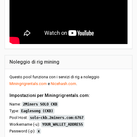
Noleggio di rig mining
Questo pool funziona con i servizi di rig a noleggio
Miningrigrentals.com
e
Nicehash.com
.
Impostazioni per Miningrigrentals.com:
Name:
2Miners SOLO CKB
Type:
Eaglesong (CKB)
Pool Host:
solo-ckb.2miners.com:6767
Workername (-u):
YOUR_WALLET_ADDRESS
Password (-p):
x