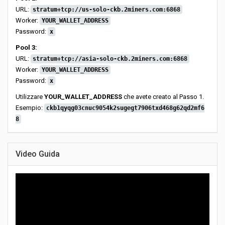
URL:
stratum+tcp://us-solo-ckb.2miners.com:6868
Worker:
YOUR_WALLET_ADDRESS
Password:
x
Pool 3:
URL:
stratum+tcp://asia-solo-ckb.2miners.com:6868
Worker:
YOUR_WALLET_ADDRESS
Password:
x
Utilizzare
YOUR_WALLET_ADDRESS
che avete creato al Passo 1.
Esempio:
ckb1qyqg03cnuc9054k2sugegt7906txd468g62qd2mf6
8
Video Guida