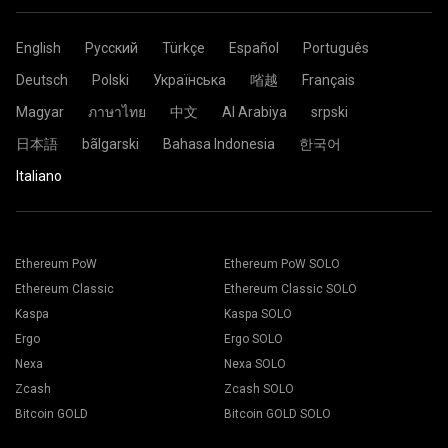
English
Русский
Türkçe
Español
Português
Deutsch
Polski
Українська
㗂越
Français
Magyar
ภาษาไทย
中文
Al Arabiya
srpski
日本語
bãlgarski
Bahasa Indonesia
한국어
Italiano
Ethereum PoW
Ethereum PoW SOLO
Ethereum Classic
Ethereum Classic SOLO
Kaspa
Kaspa SOLO
Ergo
Ergo SOLO
Nexa
Nexa SOLO
Zcash
Zcash SOLO
Bitcoin GOLD
Bitcoin GOLD SOLO