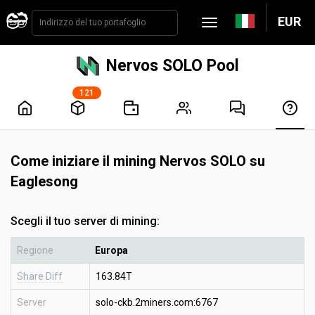
EUR
Nervos SOLO Pool
121
Come iniziare il mining Nervos SOLO su
Eaglesong
Scegli il tuo server di mining:
Regione
Europa
Share Diff
163.84T
Server
solo-ckb.2miners.com:6767