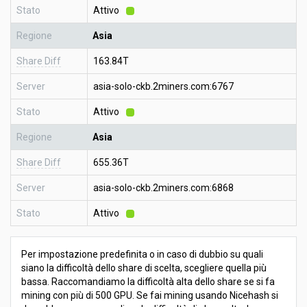
Stato
Attivo
Regione
Asia
Share Diff
163.84T
Server
asia-solo-ckb.2miners.com:6767
Stato
Attivo
Regione
Asia
Share Diff
655.36T
Server
asia-solo-ckb.2miners.com:6868
Stato
Attivo
Per impostazione predefinita o in caso di dubbio su quali
siano la difficoltà dello share di scelta, scegliere quella più
bassa. Raccomandiamo la difficoltà alta dello share se si fa
mining con più di 500 GPU. Se fai mining usando Nicehash si