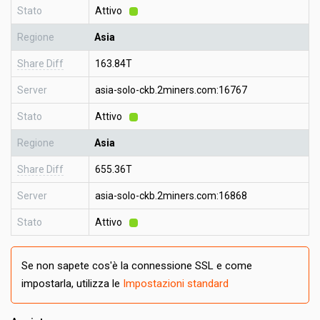
Stato
Attivo
Regione
Asia
Share Diff
163.84T
Server
asia-solo-ckb.2miners.com:16767
Stato
Attivo
Regione
Asia
Share Diff
655.36T
Server
asia-solo-ckb.2miners.com:16868
Stato
Attivo
Se non sapete cos'è la connessione SSL e come
impostarla, utilizza le
Impostazioni standard