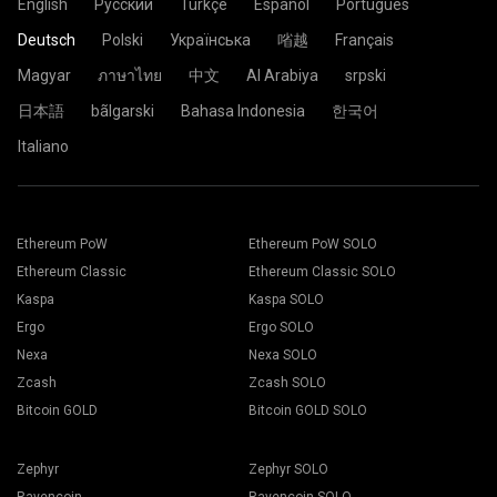
Password: x
English
Русский
Türkçe
Español
Português
Verwenden Sie englische Buchstaben, Zahlen und Symbole "-" und
"_". Sie könnten es leer lassen.
Wählen Sie 2Miners Mining Pool und wählen Sie den Ort in
"_". Sie könnten es leer lassen.
Ihrer Nähe. Wählen Sie im Zweifelsfall immer.
Deutsch
Polski
Українська
㗂越
Français
Password: x
Klicken Sie auf Übernehmen.
Fügen Sie Ihre Brieftaschenadresse in das Feld
Password: x
Die Konfiguration wird nun an das Mining-Rig gesendet und
Brieftasche ein.
Magyar
ภาษาไทย
中文
Al Arabiya
srpski
der Mining-Prozess startet automatisch.
Sie sind fertig und Ihr Mining-Rig minet im 2Miners-Pool.
日本語
bãlgarski
Bahasa Indonesia
한국어
Italiano
Fügen Sie Ihre Brieftaschenadresse in das Feld Adresse
ein und geben Sie seinen Namen in das Feld Name unten
ein. Klicken Sie auf die Schaltfläche Erstellen.
Ethereum PoW
Ethereum PoW SOLO
7. Wählen Sie die entsprechende Mining-Software aus. Die
Wählen Sie 2Miners BergbauPool. Wenn das Popup
Ethereum Classic
Ethereum Classic SOLO
empfohlene Mining-Software finden Sie auf der Seite "
So
angezeigt wird, wählen Sie den nächstgelegenen
starten Sie
". Klicken Sie auf die Schaltfläche Speichern.
Serverstandort aus. Der Standardstandort für Europa ist die
Kaspa
Kaspa SOLO
Gehen Sie zur Registerkarte Arbeiter.
EU.
Ergo
Ergo SOLO
Wählen Sie Ihre Mining-Rigs aus und drücken Sie die
Mining-Taste.
Nexa
Nexa SOLO
Zcash
Zcash SOLO
Bitcoin GOLD
Bitcoin GOLD SOLO
Zephyr
Zephyr SOLO
Wählen Sie Ihre Brieftasche, Münze und Miner aus der